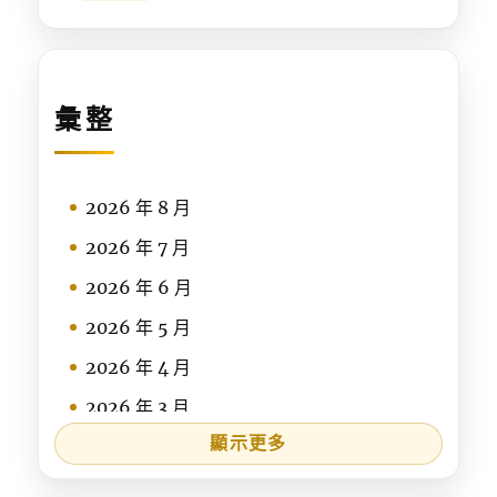
最新娛樂城
歐冠杯下注
歐冠杯投注
彙整
歐冠盃下注
歐冠盃投注
2026 年 8 月
歐冠盃足球下注
2026 年 7 月
歐冠盃足球場中投注
2026 年 6 月
歐冠盃足球投注
2026 年 5 月
武財神娛樂城app
2026 年 4 月
武財神娛樂城出金
2026 年 3 月
武財神娛樂城會出金嗎
顯示更多
2026 年 2 月
武財神娛樂城詐騙
2026 年 1 月
武財神娛樂城評價