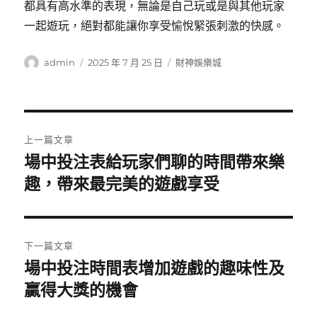
都具有高水準的表現，無論是自己玩或是與其他玩家
一起遊玩，絕對都能讓你享受愉悅緊張刺激的快感。
作
發
分
admin
2025 年 7 月 25 日
財神娛樂城
者
佈
類
日
期:
文
上一篇文章
章
場中投注表給玩家們聊的時間帶來樂
上
一
趣，帶來最完美的遊戲享受
導
篇
覽
文
章:
下一篇文章
場中投注時間表增加遊戲的趣味性及
下
一
贏得大獎的機會
篇