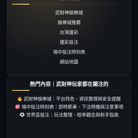
2024 年 12 月
武財神娛樂城
2024 年 11 月
娛樂城推薦
2024 年 10 月
台灣運彩
2024 年 9 月
運彩投注
2024 年 8 月
場中投注時刻表
2024 年 7 月
網站地圖
2024 年 6 月
2024 年 5 月
熱門內容｜武財神玩家都在關注的
2024 年 4 月
武財神娛樂城｜平台特色、資訊整理與安全提醒
2024 年 3 月
場中投注時刻表｜即時節奏、下注時機與注意事項
2024 年 2 月
世界盃投注｜玩法整理、賠率觀念與新手指南
2024 年 1 月
2023 年 12 月