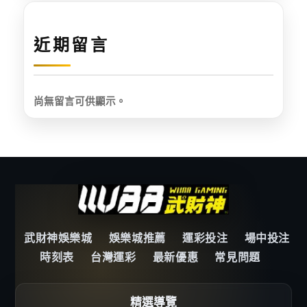
2025 年 12 月
財神娛樂
近期留言
2025 年 11 月
財神娛樂城
2025 年 10 月
財神娛樂城代理
2025 年 9 月
雄厚娛樂城
尚無留言可供顯示。
2025 年 8 月
2025 年 7 月
2025 年 6 月
2025 年 5 月
2025 年 4 月
武財神娛樂城
娛樂城推薦
運彩投注
場中投注
2025 年 3 月
時刻表
台灣運彩
最新優惠
常見問題
2025 年 2 月
2025 年 1 月
精選導覽