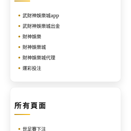
武財神娛樂城app
武財神娛樂城出金
財神娛樂
財神娛樂城
財神娛樂城代理
運彩投注
所有頁面
世足賽下注