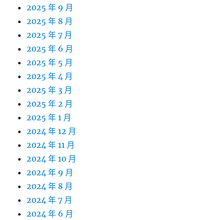
2025 年 9 月
2025 年 8 月
2025 年 7 月
2025 年 6 月
2025 年 5 月
2025 年 4 月
2025 年 3 月
2025 年 2 月
2025 年 1 月
2024 年 12 月
2024 年 11 月
2024 年 10 月
2024 年 9 月
2024 年 8 月
2024 年 7 月
2024 年 6 月