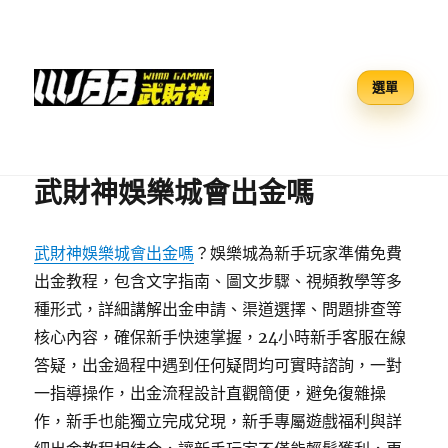
選單
武財神娛樂運彩投注官網
武財神娛樂城會出金嗎
武財神娛樂城會出金嗎
？娛樂城為新手玩家準備免費
出金教程，包含文字指南、圖文步驟、視頻教學等多
種形式，詳細講解出金申請、渠道選擇、問題排查等
核心內容，確保新手快速掌握，24小時新手客服在線
答疑，出金過程中遇到任何疑問均可實時諮詢，一對
一指導操作，出金流程設計直觀簡便，避免復雜操
作，新手也能獨立完成兌現，新手專屬遊戲福利與詳