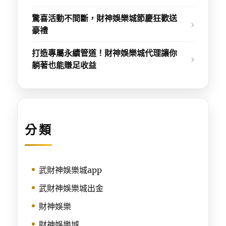
驚喜活動不間斷，財神娛樂城節慶狂歡送
豪禮
打造專屬永續管道！財神娛樂城代理讓你
躺著也能賺足收益
分類
武財神娛樂城app
武財神娛樂城出金
財神娛樂
財神娛樂城