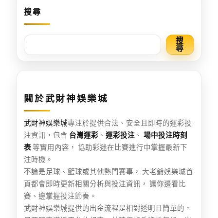
搜尋
搜
尋
關於武財神娛樂城
武財神娛樂城
專注於提供合法、安全且即時的運彩投
注資訊，包含
台灣運彩
、
運彩投注
、
場中投注時刻
表
等實用內容， 協助彩迷在比賽進行中掌握最新下
注時機。
不論是足球、籃球或其他熱門賽事， 大老爺娛樂城首
頁都會即時更新相關分析與投注資訊， 讓你邊看比
賽、邊掌握投注節奏。
武財神娛樂城提供的出金流程是相對透明且簡單的，