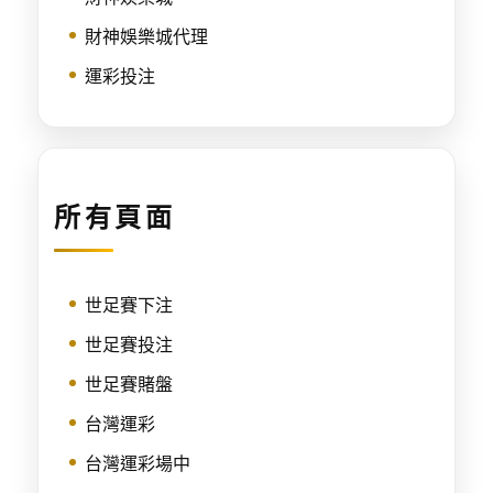
財神娛樂城代理
運彩投注
所有頁面
世足賽下注
世足賽投注
世足賽賭盤
台灣運彩
台灣運彩場中