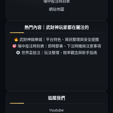
場中投注時刻表
2024 年 7 月
網站地圖
2024 年 6 月
2024 年 5 月
熱門內容｜武財神玩家都在關注的
2024 年 4 月
武財神娛樂城｜平台特色、資訊整理與安全提醒
2024 年 3 月
場中投注時刻表｜即時節奏、下注時機與注意事項
2024 年 2 月
世界盃投注｜玩法整理、賠率觀念與新手指南
2024 年 1 月
2023 年 12 月
2023 年 11 月
2023 年 10 月
追蹤我們
Youtube