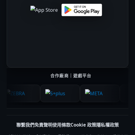
合作廠商｜遊戲平台
聯繫我們
免責聲明
使用條款
Cookie 政策
隱私權政策