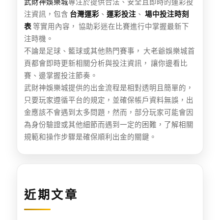
武財神娛樂城
專注於提供合法、安全且即時的運彩投
注資訊，包含
台灣運彩
、
運彩投注
、
場中投注時刻
表
等實用內容， 協助彩迷在比賽進行中掌握最新下
注時機。
不論是足球、籃球或其他熱門賽事， 大老爺娛樂城首
頁都會即時更新相關分析與投注資訊， 讓你邊看比
賽、邊掌握投注節奏。
武財神娛樂城提供的出金流程是相對透明且簡單的，
只要玩家遵循平台的規定，並確保帳戶資料無誤，出
金應該不會遇到太多問題，然而，部分玩家可能會因
為身份驗證或其他細節而遇到一定的困難，了解相關
規範和操作步驟是確保順利出金的關鍵。
近期文章