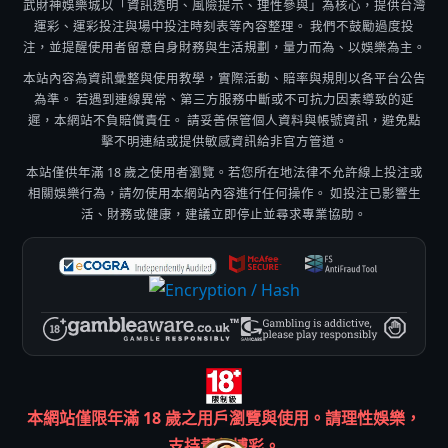
武財神娛樂城以「資訊透明、風險提示、理性參與」為核心，提供台灣
運彩、運彩投注與場中投注時刻表等內容整理。 我們不鼓勵過度投
注，並提醒使用者留意自身財務與生活規劃，量力而為、以娛樂為主。
本站內容為資訊彙整與使用教學，實際活動、賠率與規則以各平台公告
為準。 若遇到連線異常、第三方服務中斷或不可抗力因素導致的延
遲，本網站不負賠償責任。 請妥善保管個人資料與帳號資訊，避免點
擊不明連結或提供敏感資訊給非官方管道。
本站僅供年滿 18 歲之使用者瀏覽。若您所在地法律不允許線上投注或
相關娛樂行為，請勿使用本網站內容進行任何操作。 如投注已影響生
活、財務或健康，建議立即停止並尋求專業協助。
本網站僅限年滿 18 歲之用戶瀏覽與使用。請理性娛樂，
支持責任博彩。