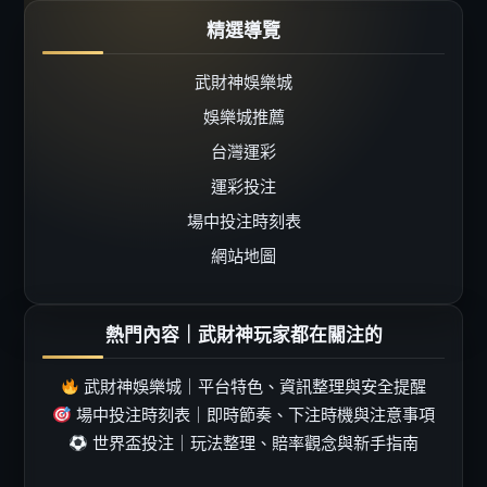
2025 年 1 月
精選導覽
2024 年 12 月
武財神娛樂城
2024 年 11 月
娛樂城推薦
2024 年 10 月
台灣運彩
2024 年 9 月
運彩投注
2024 年 8 月
場中投注時刻表
2024 年 7 月
網站地圖
2024 年 6 月
2024 年 5 月
熱門內容｜武財神玩家都在關注的
2024 年 4 月
武財神娛樂城｜平台特色、資訊整理與安全提醒
2024 年 3 月
場中投注時刻表｜即時節奏、下注時機與注意事項
2024 年 2 月
世界盃投注｜玩法整理、賠率觀念與新手指南
2024 年 1 月