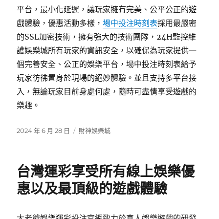
平台，最小化延遲，讓玩家擁有完美、公平公正的遊
戲體驗，優惠活動多樣，
場中投注時刻表
採用最嚴密
的SSL加密技術，擁有強大的技術團隊，24H監控維
護娛樂城所有玩家的資訊安全，以確保為玩家提供一
個完善安全、公正的娛樂平台，場中投注時刻表給予
玩家彷彿置身於現場的絕妙體驗。並且支持多平台接
入，無論玩家目前身處何處，隨時可盡情享受遊戲的
樂趣。
發
分
2024 年 6 月 28 日
財神娛樂城
佈
類
日
期:
台灣運彩享受所有線上娛樂優
惠以及最頂級的遊戲體驗
大老爺娛樂運彩投注官網致力於真人娛樂遊戲的研發