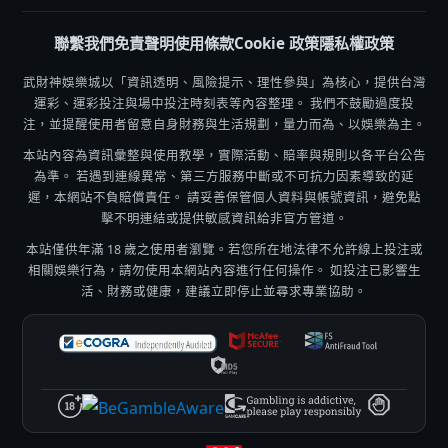
聯繫我們
免責聲明
使用條款
Cookie 政策
隱私權政策
武財神娛樂城以「資訊透明、風險提示、理性參與」為核心，提供台灣
運彩、運彩投注與場中投注時刻表等內容整理。 我們不鼓勵過度投
注，並提醒使用者留意自身財務與生活規劃，量力而為、以娛樂為主。
本站內容為資訊彙整與使用教學，實際活動、賠率與規則以各平台公告
為準。 若遇到連線異常、第三方服務中斷或不可抗力因素導致的延
遲，本網站不負賠償責任。 請妥善保管個人資料與帳號資訊，避免點
擊不明連結或提供敏感資訊給非官方管道。
本站僅供年滿 18 歲之使用者瀏覽。若您所在地法律不允許線上投注或
相關娛樂行為，請勿使用本網站內容進行任何操作。 如投注已影響生
活、財務或健康，建議立即停止並尋求專業協助。