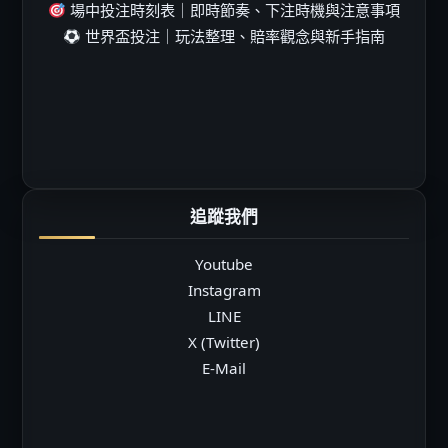
場中投注時刻表｜即時節奏、下注時機與注意事項
2024 年 2 月
世界盃投注｜玩法整理、賠率觀念與新手指南
2024 年 1 月
2023 年 12 月
2023 年 11 月
2023 年 10 月
追蹤我們
Youtube
Instagram
LINE
X (Twitter)
E-Mail