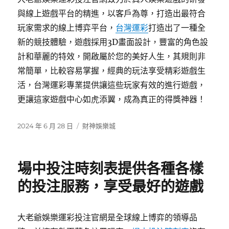
與線上遊戲平台的精進，以客戶為尊，打造出最符合
玩家需求的線上博弈平台，
台灣運彩
打造出了一種全
新的競技體驗，遊戲採用3D畫面設計，豐富的角色設
計和華麗的特效，開啟屬於您的美好人生，其規則非
常簡單，比較容易掌握，經典的玩法享受精彩遊戲生
活，台灣運彩專業提供讓這些玩家有效的進行遊戲，
更讓這家遊戲中心如虎添翼，成為真正的得獎神器！
發
分
2024 年 6 月 28 日
財神娛樂城
佈
類
日
期:
場中投注時刻表提供各種各樣
的投注服務，享受最好的遊戲
大老爺娛樂運彩投注官網是全球線上博弈的領導品