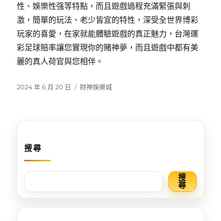
性、娛樂性强等特點，而且遊戲過程充滿緊張與刺
激，簡單的玩法、老少皆宜的特性，深受全世界博彩
玩家的喜愛，在家就能體驗遊戲的真正魅力，台灣運
彩足球賠率讓您實現你的賭神夢，而且遊戲中都有美
麗的真人荷官與您相伴。
發
分
2024 年 6 月 20 日
財神娛樂城
佈
類
日
期:
搜尋
搜
尋