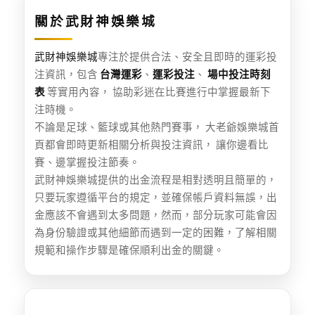
關於武財神娛樂城
武財神娛樂城
專注於提供合法、安全且即時的運彩投
注資訊，包含
台灣運彩
、
運彩投注
、
場中投注時刻
表
等實用內容， 協助彩迷在比賽進行中掌握最新下
注時機。
不論是足球、籃球或其他熱門賽事， 大老爺娛樂城首
頁都會即時更新相關分析與投注資訊， 讓你邊看比
賽、邊掌握投注節奏。
武財神娛樂城提供的出金流程是相對透明且簡單的，
只要玩家遵循平台的規定，並確保帳戶資料無誤，出
金應該不會遇到太多問題，然而，部分玩家可能會因
為身份驗證或其他細節而遇到一定的困難，了解相關
規範和操作步驟是確保順利出金的關鍵。