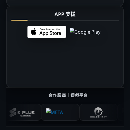
APP 支援
合作廠商｜遊戲平台