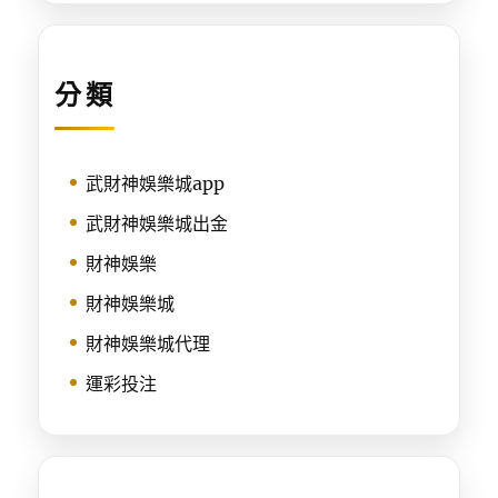
分類
武財神娛樂城app
武財神娛樂城出金
財神娛樂
財神娛樂城
財神娛樂城代理
運彩投注