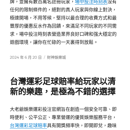
牌，並擁有數百萬名註冊玩家，
場中投注時刻表
沒有
任何的限制條件的，絕對的真人玩家與你線上對決，
極速開場，不用等候，堅持以最合理的收費方式和最
豐厚的優惠反水作為回饋，來滿足不同玩家的不同需
求，場中投注時刻表營造業界良好口碑和强大穩定的
遊戲環境，讓你在忙碌的一天裏得到放鬆。
發
分
2024 年 6 月 20 日
財神娛樂城
佈
類
日
期:
台灣運彩足球賠率給玩家以清
新的樂趣，是極為不錯的選擇
大老爺娛樂運彩投注官網旨在創造一個安全可靠、即
時便利、公平公正、專業營運的優質娛樂服務平台，
台灣運彩足球賠率
具有開獎頻率快，即開即兌，趣味