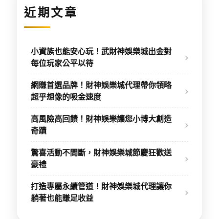
近期文章
小資族也能安心玩！武財神娛樂城出金對
每位玩家公平以待
網賺首選品牌！財神娛樂城代理帶你領略
超乎想像的吸金速度
高風險高回饋！財神娛樂讓您小博大創造
奇蹟
驚喜活動不間斷，財神娛樂城節慶狂歡送
豪禮
打造專屬永續管道！財神娛樂城代理讓你
躺著也能賺足收益