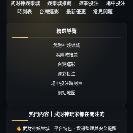
武財神娛樂城
娛樂城推薦
運彩投注
場中投注
2025 年 3 月
時刻表
台灣運彩
最新優惠
常見問題
2025 年 2 月
2025 年 1 月
精選導覽
2024 年 12 月
武財神娛樂城
2024 年 11 月
娛樂城推薦
2024 年 10 月
台灣運彩
2024 年 9 月
運彩投注
2024 年 8 月
場中投注時刻表
2024 年 7 月
網站地圖
2024 年 6 月
2024 年 5 月
熱門內容｜武財神玩家都在關注的
2024 年 4 月
武財神娛樂城｜平台特色、資訊整理與安全提醒
2024 年 3 月