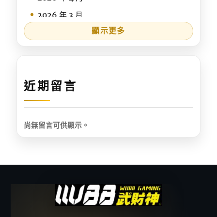
武財神娛樂城出金
2026 年 3 月
武財神娛樂城會出金嗎
顯示更多
2026 年 2 月
武財神娛樂城詐騙
2026 年 1 月
武財神娛樂城評價
2025 年 12 月
財神娛樂
近期留言
2025 年 11 月
財神娛樂城
2025 年 10 月
財神娛樂城代理
2025 年 9 月
雄厚娛樂城
尚無留言可供顯示。
2025 年 8 月
2025 年 7 月
2025 年 6 月
2025 年 5 月
2025 年 4 月