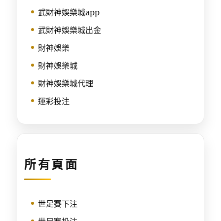
武財神娛樂城app
武財神娛樂城出金
財神娛樂
財神娛樂城
財神娛樂城代理
運彩投注
所有頁面
世足賽下注