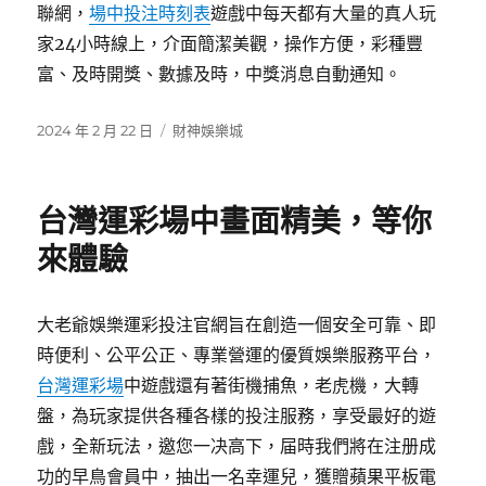
聯網，
場中投注時刻表
遊戲中每天都有大量的真人玩
家24小時線上，介面簡潔美觀，操作方便，彩種豐
富、及時開獎、數據及時，中獎消息自動通知。
發
分
2024 年 2 月 22 日
財神娛樂城
佈
類
日
期:
台灣運彩場中畫面精美，等你
來體驗
大老爺娛樂運彩投注官網旨在創造一個安全可靠、即
時便利、公平公正、專業營運的優質娛樂服務平台，
台灣運彩場
中遊戲還有著街機捕魚，老虎機，大轉
盤，為玩家提供各種各樣的投注服務，享受最好的遊
戲，全新玩法，邀您一决高下，届時我們將在注册成
功的早鳥會員中，抽出一名幸運兒，獲贈蘋果平板電