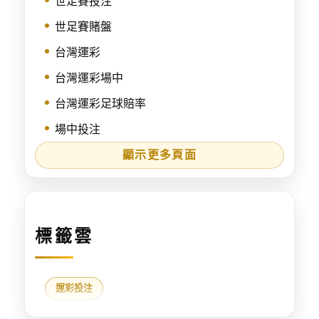
世足賽投注
世足賽賭盤
台灣運彩
台灣運彩場中
台灣運彩足球賠率
場中投注
場中投注時刻表
顯示更多頁面
場中投注時間表
場中投注表
大老爺娛樂城
標籤雲
娛樂城
娛樂城推薦
運彩投注
最新娛樂城