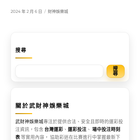
發
分
2024 年 2 月 6 日
財神娛樂城
佈
類
日
期:
搜尋
搜
尋
關於武財神娛樂城
武財神娛樂城
專注於提供合法、安全且即時的運彩投
注資訊，包含
台灣運彩
、
運彩投注
、
場中投注時刻
表
等實用內容， 協助彩迷在比賽進行中掌握最新下