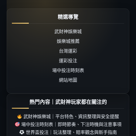
2025 年 2 月
2025 年 1 月
精選導覽
2024 年 12 月
武財神娛樂城
2024 年 11 月
娛樂城推薦
2024 年 10 月
台灣運彩
2024 年 9 月
運彩投注
2024 年 8 月
場中投注時刻表
2024 年 7 月
網站地圖
2024 年 6 月
2024 年 5 月
熱門內容｜武財神玩家都在關注的
2024 年 4 月
武財神娛樂城｜平台特色、資訊整理與安全提醒
2024 年 3 月
場中投注時刻表｜即時節奏、下注時機與注意事項
2024 年 2 月
世界盃投注｜玩法整理、賠率觀念與新手指南