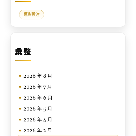
娛樂城
娛樂城推薦
運彩投注
最新娛樂城
歐冠杯下注
歐冠杯投注
彙整
歐冠盃下注
歐冠盃投注
2026 年 8 月
歐冠盃足球下注
2026 年 7 月
歐冠盃足球場中投注
2026 年 6 月
歐冠盃足球投注
2026 年 5 月
武財神娛樂城app
2026 年 4 月
武財神娛樂城出金
2026 年 3 月
武財神娛樂城會出金嗎