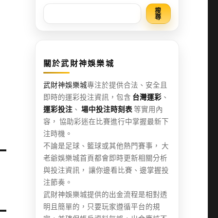
搜
尋
關於武財神娛樂城
武財神娛樂城
專注於提供合法、安全且
即時的運彩投注資訊，包含
台灣運彩
、
運彩投注
、
場中投注時刻表
等實用內
容， 協助彩迷在比賽進行中掌握最新下
注時機。
不論是足球、籃球或其他熱門賽事， 大
老爺娛樂城首頁都會即時更新相關分析
與投注資訊， 讓你邊看比賽、邊掌握投
注節奏。
武財神娛樂城提供的出金流程是相對透
明且簡單的，只要玩家遵循平台的規