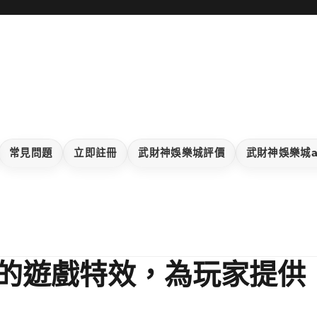
，運彩足球賠率高，查
時刻表，跟著比賽一起
常見問題
立即註冊
武財神娛樂城評價
武財神娛樂城a
的遊戲特效，為玩家提供