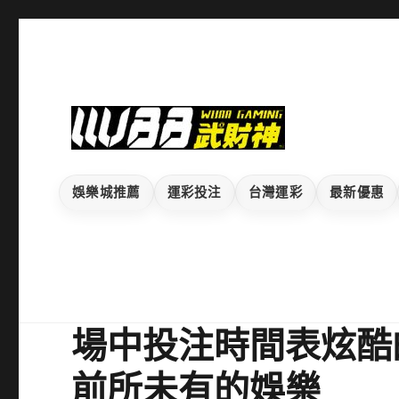
武財神娛樂運彩投注站提供更多元、更刺激的台灣運彩下注選擇
武財神娛樂運彩投注官網
看場中投注時間表，比賽開打後仍可下注讓彩迷邊看比賽邊投注
娛樂城推薦
運彩投注
台灣運彩
最新優惠
動。
場中投注時間表炫酷
前所未有的娛樂