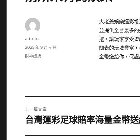
大老爺娛樂運彩投
並提供全台最多的
作
admin
選，讓玩家享受遊
者
發
2025 年 9 月 4 日
間表的玩法豐富，
佈
分
財神娛樂
金幣送給你，保證
日
類
期:
文
上一篇文章
章
台灣運彩足球賠率海量金幣送
上
一
導
篇