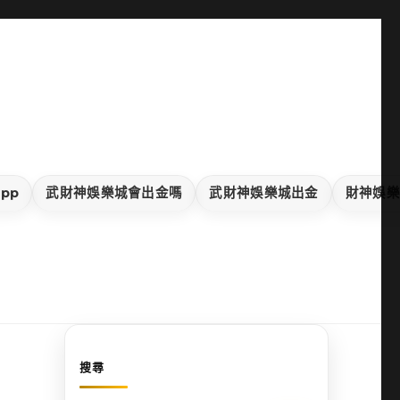
pp
武財神娛樂城會出金嗎
武財神娛樂城出金
財神娛樂
搜尋