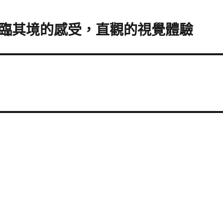
臨其境的感受，直觀的視覺體驗