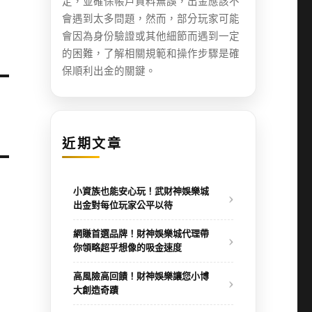
定，並確保帳戶資料無誤，出金應該不
會遇到太多問題，然而，部分玩家可能
會因為身份驗證或其他細節而遇到一定
的困難，了解相關規範和操作步驟是確
保順利出金的關鍵。
近期文章
小資族也能安心玩！武財神娛樂城
出金對每位玩家公平以待
網賺首選品牌！財神娛樂城代理帶
你領略超乎想像的吸金速度
高風險高回饋！財神娛樂讓您小博
大創造奇蹟