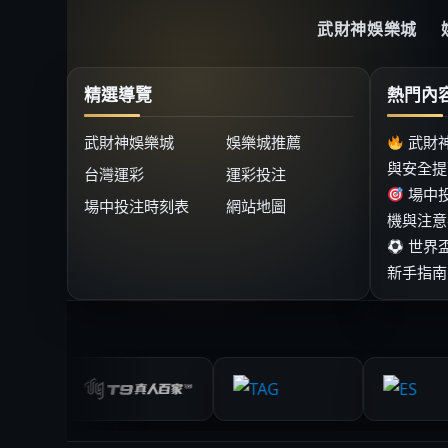
武財神娛樂城
精選導覽
熱門內
武財神娛樂城
娛樂城推薦
武財
與安全提
台灣運彩
運彩投注
場中
場中投注時刻表
網站地圖
機與注意
世界
新手指南