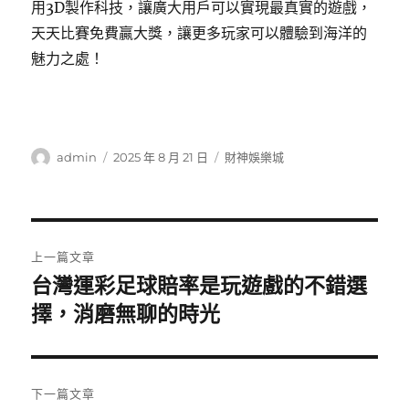
用3D製作科技，讓廣大用戶可以實現最真實的遊戲，
天天比賽免費贏大獎，讓更多玩家可以體驗到海洋的
魅力之處！
作
發
分
admin
2025 年 8 月 21 日
財神娛樂城
者
佈
類
日
期:
文
上一篇文章
章
台灣運彩足球賠率是玩遊戲的不錯選
上
一
擇，消磨無聊的時光
導
篇
覽
文
章:
下一篇文章