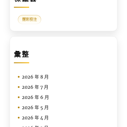
娛樂城
娛樂城推薦
運彩投注
最新娛樂城
歐冠杯下注
歐冠杯投注
彙整
歐冠盃下注
歐冠盃投注
2026 年 8 月
歐冠盃足球下注
2026 年 7 月
歐冠盃足球場中投注
2026 年 6 月
歐冠盃足球投注
2026 年 5 月
武財神娛樂城app
2026 年 4 月
武財神娛樂城出金