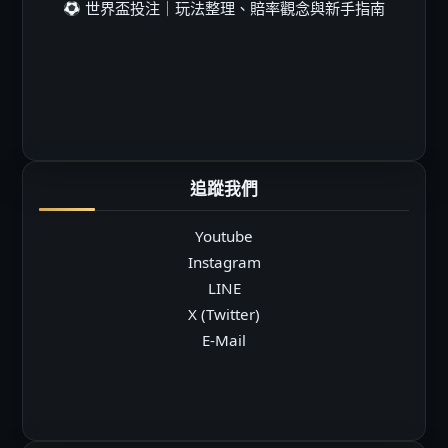
2024 年 2 月
世界盃投注｜玩法整理、賠率觀念與新手指南
2024 年 1 月
2023 年 12 月
2023 年 11 月
2023 年 10 月
追蹤我們
Youtube
Instagram
LINE
X (Twitter)
E-Mail