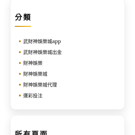
分類
武財神娛樂城app
武財神娛樂城出金
財神娛樂
財神娛樂城
財神娛樂城代理
運彩投注
所有頁面