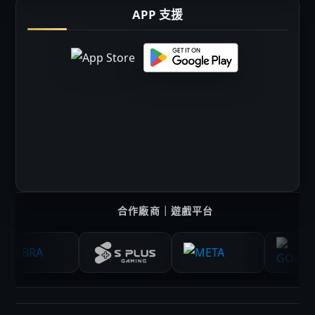
APP 支援
合作廠商｜遊戲平台