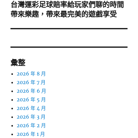
台灣運彩足球賠率給玩家們聊的時間
下
一
帶來樂趣，帶來最完美的遊戲享受
篇
文
章:
彙整
2026 年 8 月
2026 年 7 月
2026 年 6 月
2026 年 5 月
2026 年 4 月
2026 年 3 月
2026 年 2 月
2026 年 1 月