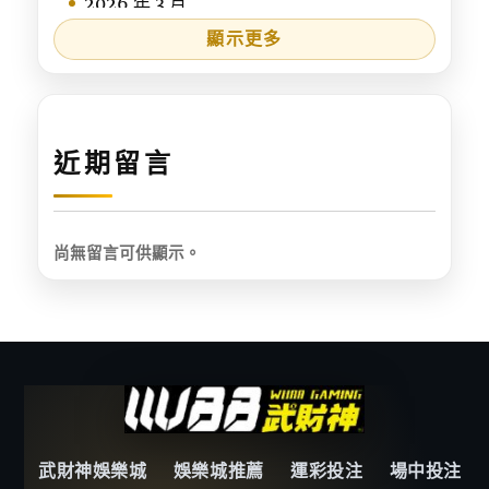
2026 年 3 月
武財神娛樂城會出金嗎
顯示更多
2026 年 2 月
武財神娛樂城詐騙
2026 年 1 月
武財神娛樂城評價
2025 年 12 月
財神娛樂
近期留言
2025 年 11 月
財神娛樂城
2025 年 10 月
財神娛樂城代理
2025 年 9 月
雄厚娛樂城
尚無留言可供顯示。
2025 年 8 月
2025 年 7 月
2025 年 6 月
2025 年 5 月
2025 年 4 月
武財神娛樂城
娛樂城推薦
運彩投注
場中投注
2025 年 3 月