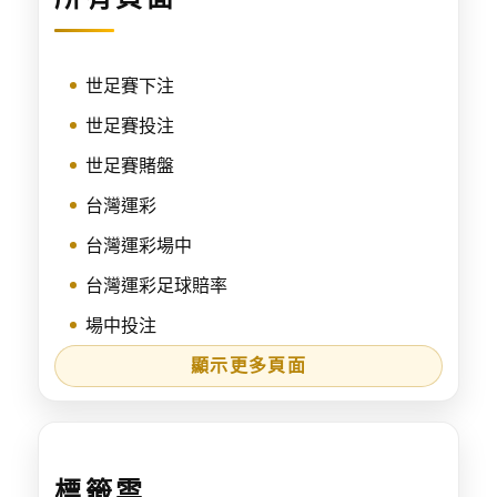
世足賽下注
世足賽投注
世足賽賭盤
台灣運彩
台灣運彩場中
台灣運彩足球賠率
場中投注
場中投注時刻表
顯示更多頁面
場中投注時間表
場中投注表
大老爺娛樂城
標籤雲