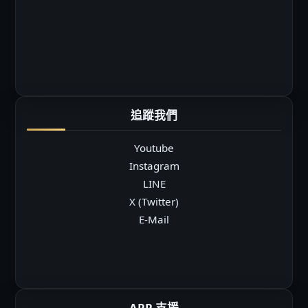
2024 年 1 月
2023 年 12 月
2023 年 11 月
2023 年 10 月
追蹤我們
Youtube
Instagram
LINE
X (Twitter)
E-Mail
APP 支援