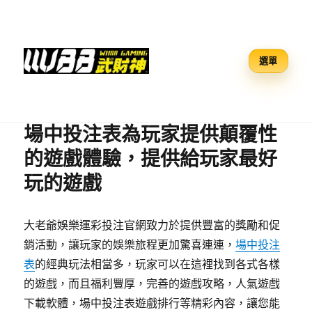
選單
武財神娛樂運彩投注官網
場中投注表為玩家提供顛覆性
的遊戲體驗，提供給玩家最好
玩的遊戲
大老爺娛樂運彩投注官網致力於提供豐富的獎勵和促
銷活動，讓玩家的娛樂旅程更加驚喜連連，
場中投注
表
的經典玩法相當多，玩家可以在這裡找到各式各樣
的遊戲，而且福利豐厚，完善的遊戲攻略，人氣遊戲
下載軟體，場中投注表遊戲排行等精彩內容，讓您能