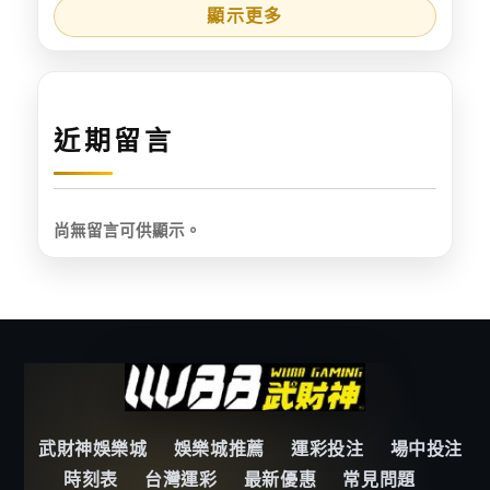
顯示更多
2026 年 2 月
武財神娛樂城詐騙
2026 年 1 月
武財神娛樂城評價
2025 年 12 月
財神娛樂
近期留言
2025 年 11 月
財神娛樂城
2025 年 10 月
財神娛樂城代理
2025 年 9 月
雄厚娛樂城
尚無留言可供顯示。
2025 年 8 月
2025 年 7 月
2025 年 6 月
2025 年 5 月
2025 年 4 月
武財神娛樂城
娛樂城推薦
運彩投注
場中投注
2025 年 3 月
時刻表
台灣運彩
最新優惠
常見問題