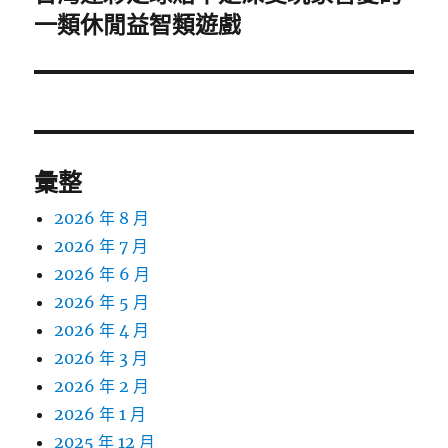
一
一類休閒益智類遊戲
篇
文
章:
彙整
2026 年 8 月
2026 年 7 月
2026 年 6 月
2026 年 5 月
2026 年 4 月
2026 年 3 月
2026 年 2 月
2026 年 1 月
2025 年 12 月