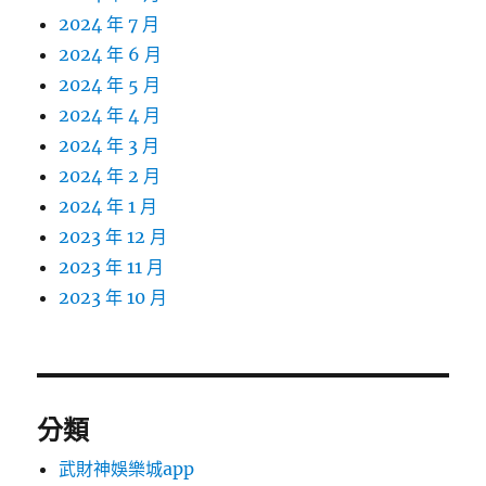
2024 年 7 月
2024 年 6 月
2024 年 5 月
2024 年 4 月
2024 年 3 月
2024 年 2 月
2024 年 1 月
2023 年 12 月
2023 年 11 月
2023 年 10 月
分類
武財神娛樂城app