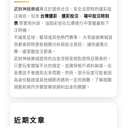
武財神娛樂城
專注於提供合法、安全且即時的運彩投
注資訊，包含
台灣運彩
、
運彩投注
、
場中投注時刻
表
等實用內容， 協助彩迷在比賽進行中掌握最新下
注時機。
不論是足球、籃球或其他熱門賽事， 大老爺娛樂城首
頁都會即時更新相關分析與投注資訊， 讓你邊看比
賽、邊掌握投注節奏。
武財神娛樂城提供的出金流程是相對透明且簡單的，
只要玩家遵循平台的規定，並確保帳戶資料無誤，出
金應該不會遇到太多問題，然而，部分玩家可能會因
為身份驗證或其他細節而遇到一定的困難，了解相關
規範和操作步驟是確保順利出金的關鍵。
近期文章