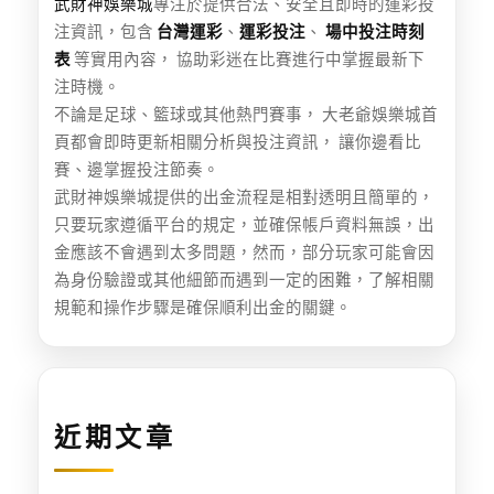
武財神娛樂城
專注於提供合法、安全且即時的運彩投
注資訊，包含
台灣運彩
、
運彩投注
、
場中投注時刻
表
等實用內容， 協助彩迷在比賽進行中掌握最新下
注時機。
不論是足球、籃球或其他熱門賽事， 大老爺娛樂城首
頁都會即時更新相關分析與投注資訊， 讓你邊看比
賽、邊掌握投注節奏。
武財神娛樂城提供的出金流程是相對透明且簡單的，
只要玩家遵循平台的規定，並確保帳戶資料無誤，出
金應該不會遇到太多問題，然而，部分玩家可能會因
為身份驗證或其他細節而遇到一定的困難，了解相關
規範和操作步驟是確保順利出金的關鍵。
近期文章