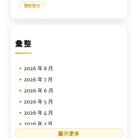
娛樂城推薦
運彩投注
最新娛樂城
歐冠杯下注
歐冠杯投注
彙整
歐冠盃下注
歐冠盃投注
2026 年 8 月
歐冠盃足球下注
2026 年 7 月
歐冠盃足球場中投注
2026 年 6 月
歐冠盃足球投注
2026 年 5 月
武財神娛樂城app
2026 年 4 月
武財神娛樂城出金
2026 年 3 月
武財神娛樂城會出金嗎
顯示更多
2026 年 2 月
武財神娛樂城詐騙