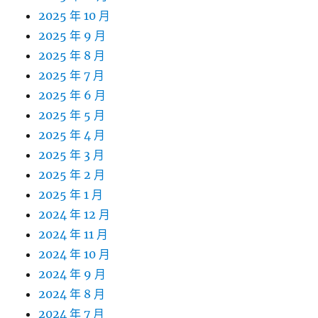
2025 年 10 月
2025 年 9 月
2025 年 8 月
2025 年 7 月
2025 年 6 月
2025 年 5 月
2025 年 4 月
2025 年 3 月
2025 年 2 月
2025 年 1 月
2024 年 12 月
2024 年 11 月
2024 年 10 月
2024 年 9 月
2024 年 8 月
2024 年 7 月