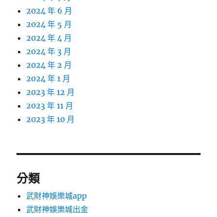
2024 年 6 月
2024 年 5 月
2024 年 4 月
2024 年 3 月
2024 年 2 月
2024 年 1 月
2023 年 12 月
2023 年 11 月
2023 年 10 月
分類
武財神娛樂城app
武財神娛樂城出金