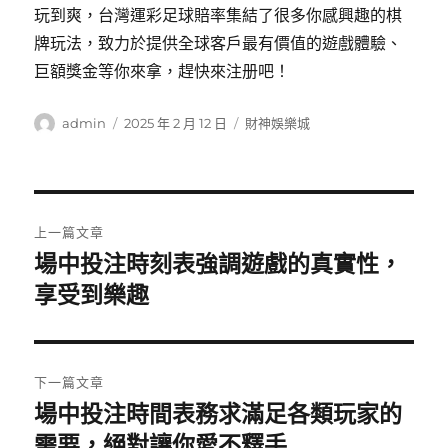
玩到爽，台灣運彩足球賠率集結了很多你感興趣的棋
牌玩法，致力於提供全球客戶最有價值的遊戲體驗、
巨額獎金等你來拿，趕快來注册吧！
作
發
分
admin
2025 年 2 月 12 日
財神娛樂城
者
佈
類
日
期:
文
上一篇文章
章
場中投注時刻表強調遊戲的真實性，
上
一
享受到樂趣
導
篇
覽
文
章:
下一篇文章
場中投注時間表務求滿足各類玩家的
下
一
需要，絕對讓你愛不釋手