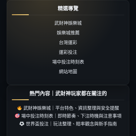
2025 年 1 月
精選導覽
2024 年 12 月
武財神娛樂城
2024 年 11 月
娛樂城推薦
2024 年 10 月
台灣運彩
2024 年 9 月
運彩投注
2024 年 8 月
場中投注時刻表
2024 年 7 月
網站地圖
2024 年 6 月
2024 年 5 月
熱門內容｜武財神玩家都在關注的
2024 年 4 月
武財神娛樂城｜平台特色、資訊整理與安全提醒
2024 年 3 月
場中投注時刻表｜即時節奏、下注時機與注意事項
2024 年 2 月
世界盃投注｜玩法整理、賠率觀念與新手指南
2024 年 1 月