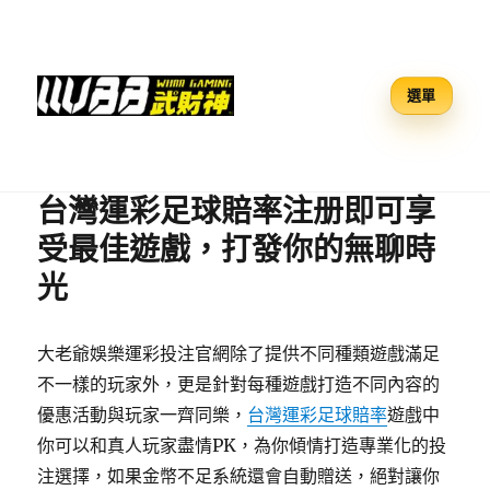
選單
武財神娛樂運彩投注官網
台灣運彩足球賠率注册即可享
受最佳遊戲，打發你的無聊時
光
大老爺娛樂運彩投注官網除了提供不同種類遊戲滿足
不一樣的玩家外，更是針對每種遊戲打造不同內容的
優惠活動與玩家一齊同樂，
台灣運彩足球賠率
遊戲中
你可以和真人玩家盡情PK，為你傾情打造專業化的投
注選擇，如果金幣不足系統還會自動贈送，絕對讓你