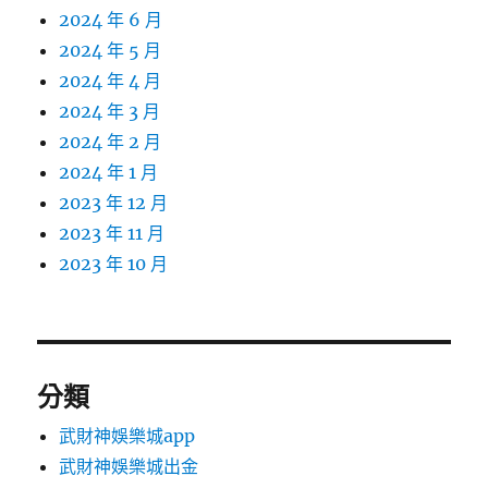
2024 年 6 月
2024 年 5 月
2024 年 4 月
2024 年 3 月
2024 年 2 月
2024 年 1 月
2023 年 12 月
2023 年 11 月
2023 年 10 月
分類
武財神娛樂城app
武財神娛樂城出金