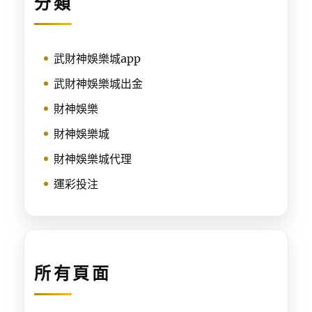
分類
武財神娛樂城app
武財神娛樂城出金
財神娛樂
財神娛樂城
財神娛樂城代理
運彩投注
所有頁面