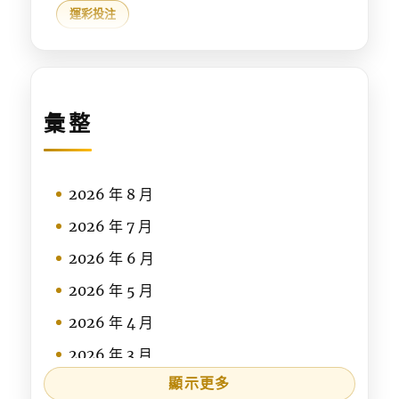
娛樂城推薦
運彩投注
最新娛樂城
歐冠杯下注
歐冠杯投注
彙整
歐冠盃下注
歐冠盃投注
2026 年 8 月
歐冠盃足球下注
2026 年 7 月
歐冠盃足球場中投注
2026 年 6 月
歐冠盃足球投注
2026 年 5 月
武財神娛樂城app
2026 年 4 月
武財神娛樂城出金
2026 年 3 月
武財神娛樂城會出金嗎
顯示更多
2026 年 2 月
武財神娛樂城詐騙