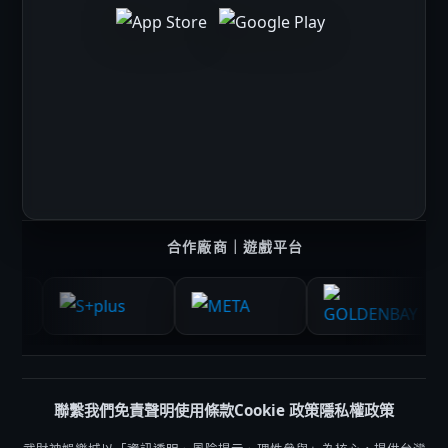
合作廠商｜遊戲平台
聯繫我們
免責聲明
使用條款
Cookie 政策
隱私權政策