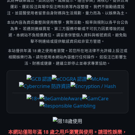
武財神娛樂城以「資訊透明、風險提示、理性參與」為核心，提供台灣
運彩、運彩投注與場中投注時刻表等內容整理。 我們不鼓勵過度投
注，並提醒使用者留意自身財務與生活規劃，量力而為、以娛樂為主。
本站內容為資訊彙整與使用教學，實際活動、賠率與規則以各平台公告
為準。 若遇到連線異常、第三方服務中斷或不可抗力因素導致的延
遲，本網站不負賠償責任。 請妥善保管個人資料與帳號資訊，避免點
擊不明連結或提供敏感資訊給非官方管道。
本站僅供年滿 18 歲之使用者瀏覽。若您所在地法律不允許線上投注或
相關娛樂行為，請勿使用本網站內容進行任何操作。 如投注已影響生
活、財務或健康，建議立即停止並尋求專業協助。
本網站僅限年滿 18 歲之用戶瀏覽與使用。請理性娛樂，