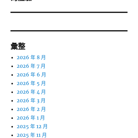
文
章:
彙整
2026 年 8 月
2026 年 7 月
2026 年 6 月
2026 年 5 月
2026 年 4 月
2026 年 3 月
2026 年 2 月
2026 年 1 月
2025 年 12 月
2025 年 11 月