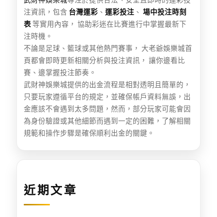
武財神娛樂城
專注於提供合法、安全且即時的運彩投
注資訊，包含
台灣運彩
、
運彩投注
、
場中投注時刻
表
等實用內容， 協助彩迷在比賽進行中掌握最新下
注時機。
不論是足球、籃球或其他熱門賽事， 大老爺娛樂城首
頁都會即時更新相關分析與投注資訊， 讓你邊看比
賽、邊掌握投注節奏。
武財神娛樂城提供的出金流程是相對透明且簡單的，
只要玩家遵循平台的規定，並確保帳戶資料無誤，出
金應該不會遇到太多問題，然而，部分玩家可能會因
為身份驗證或其他細節而遇到一定的困難，了解相關
規範和操作步驟是確保順利出金的關鍵。
近期文章