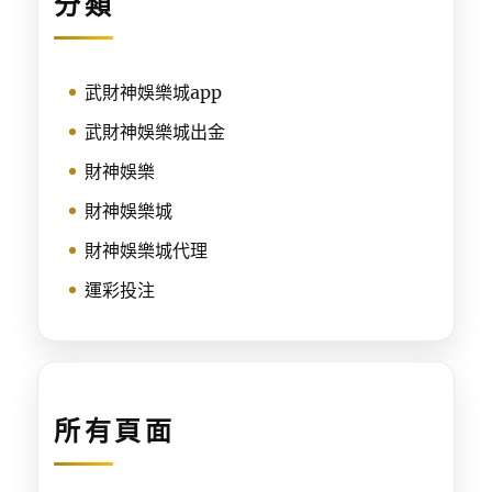
分類
武財神娛樂城app
武財神娛樂城出金
財神娛樂
財神娛樂城
財神娛樂城代理
運彩投注
所有頁面