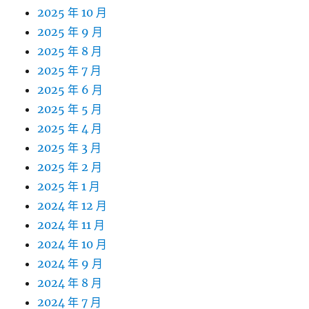
2025 年 10 月
2025 年 9 月
2025 年 8 月
2025 年 7 月
2025 年 6 月
2025 年 5 月
2025 年 4 月
2025 年 3 月
2025 年 2 月
2025 年 1 月
2024 年 12 月
2024 年 11 月
2024 年 10 月
2024 年 9 月
2024 年 8 月
2024 年 7 月