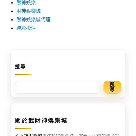
財神娛樂
財神娛樂城
財神娛樂城代理
運彩投注
搜尋
搜
尋
關於武財神娛樂城