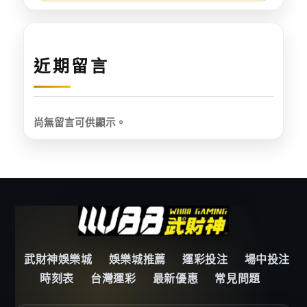
2026 年 1 月
武財神娛樂城評價
2025 年 12 月
財神娛樂
近期留言
2025 年 11 月
財神娛樂城
2025 年 10 月
財神娛樂城代理
2025 年 9 月
雄厚娛樂城
尚無留言可供顯示。
2025 年 8 月
2025 年 7 月
2025 年 6 月
2025 年 5 月
2025 年 4 月
武財神娛樂城
娛樂城推薦
運彩投注
場中投注
2025 年 3 月
時刻表
台灣運彩
最新優惠
常見問題
2025 年 2 月