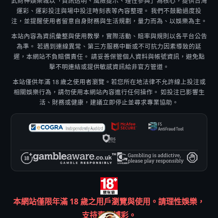
武財神娛樂城以「資訊透明、風險提示、理性參與」為核心，提供台灣
運彩、運彩投注與場中投注時刻表等內容整理。 我們不鼓勵過度投
注，並提醒使用者留意自身財務與生活規劃，量力而為、以娛樂為主。
本站內容為資訊彙整與使用教學，實際活動、賠率與規則以各平台公告
為準。 若遇到連線異常、第三方服務中斷或不可抗力因素導致的延
遲，本網站不負賠償責任。 請妥善保管個人資料與帳號資訊，避免點
擊不明連結或提供敏感資訊給非官方管道。
本站僅供年滿 18 歲之使用者瀏覽。若您所在地法律不允許線上投注或
相關娛樂行為，請勿使用本網站內容進行任何操作。 如投注已影響生
活、財務或健康，建議立即停止並尋求專業協助。
本網站僅限年滿 18 歲之用戶瀏覽與使用。請理性娛樂，
支持責任博彩。