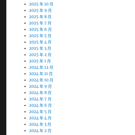
2025 年 10 月
2025 年 9 月
2025 年 8 月
2025 年 7 月
2025 年 6 月
2025 年 5 月
2025 年 4 月
2025 年 3 月
2025 年 2 月
2025 年 1 月
2024 年 12 月
2024 年 11 月
2024 年 10 月
2024 年 9 月
2024 年 8 月
2024 年 7 月
2024 年 6 月
2024 年 5 月
2024 年 4 月
2024 年 3 月
2024 年 2 月