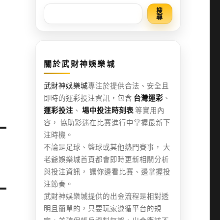
搜
尋
關於武財神娛樂城
武財神娛樂城
專注於提供合法、安全且
即時的運彩投注資訊，包含
台灣運彩
、
運彩投注
、
場中投注時刻表
等實用內
容， 協助彩迷在比賽進行中掌握最新下
注時機。
不論是足球、籃球或其他熱門賽事， 大
老爺娛樂城首頁都會即時更新相關分析
與投注資訊， 讓你邊看比賽、邊掌握投
注節奏。
武財神娛樂城提供的出金流程是相對透
明且簡單的，只要玩家遵循平台的規