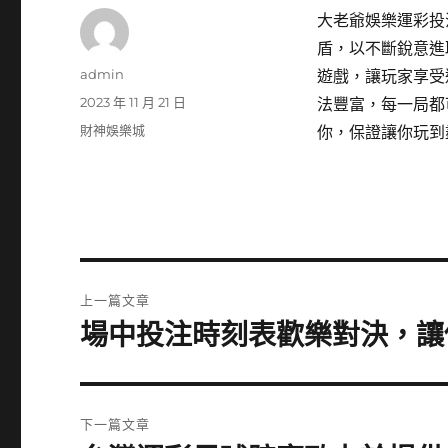
大老爺娛樂運彩投
盾，以不斷銳意進
作
admin
遊戲，讓玩家享受
者
發
2023 年 11 月 21 日
法豐富，每一局都
佈
分
財神娛樂城
你，保證讓你玩到
日
類
期:
文
上一篇文章
章
場中投注時刻表歡樂對決，讓
上
一
導
篇
覽
文
下一篇文章
章: