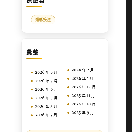
標籤雲
最新娛樂城
歐冠杯下注
運彩投注
歐冠杯投注
歐冠盃下注
歐冠盃投注
歐冠盃足球下注
彙整
歐冠盃足球場中投注
歐冠盃足球投注
2026 年 2 月
2025 年 8 月
2026 年 8 月
武財神娛樂城app
2026 年 1 月
2025 年 7 月
2026 年 7 月
武財神娛樂城出金
2025 年 12 月
2025 年 6 月
2026 年 6 月
武財神娛樂城會出金嗎
2025 年 11 月
2025 年 5 月
2026 年 5 月
武財神娛樂城詐騙
2025 年 10 月
2025 年 4 月
2026 年 4 月
武財神娛樂城評價
2025 年 9 月
2025 年 3 月
2026 年 3 月
財神娛樂
財神娛樂城