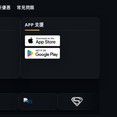
新優惠
常見問題
APP 支援