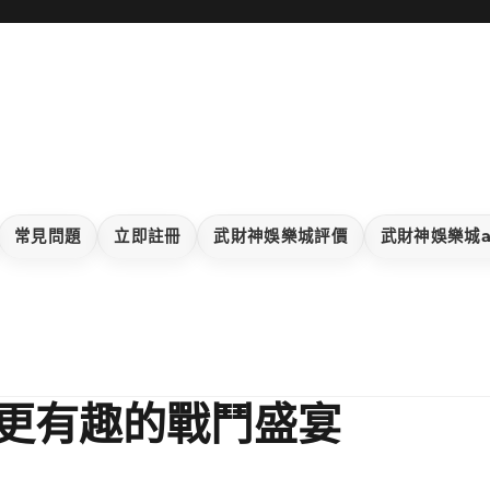
，運彩足球賠率高，查
時刻表，跟著比賽一起
常見問題
立即註冊
武財神娛樂城評價
武財神娛樂城a
更有趣的戰鬥盛宴