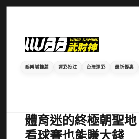
武財神娛樂運彩投注站提供更多元、更刺激的台灣運彩下注選擇
武財神娛樂運彩投注官網
看場中投注時間表，比賽開打後仍可下注讓彩迷邊看比賽邊投注
娛樂城推薦
運彩投注
台灣運彩
最新優惠
動。
體育迷的終極朝聖地
看球賽也能賺大錢