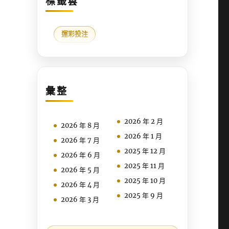
標籤雲
最新娛樂城
歐冠杯下注
運彩投注
歐冠杯投注
歐冠盃下注
歐冠盃投注
歐冠盃足球下注
彙整
歐冠盃足球場中投注
歐冠盃足球投注
2026 年 2 月
2025 年 8 月
2026 年 8 月
武財神娛樂城app
2026 年 1 月
2025 年 7 月
2026 年 7 月
武財神娛樂城出金
2025 年 12 月
2025 年 6 月
2026 年 6 月
武財神娛樂城會出金嗎
2025 年 11 月
2025 年 5 月
2026 年 5 月
武財神娛樂城詐騙
2025 年 10 月
2025 年 4 月
2026 年 4 月
武財神娛樂城評價
2025 年 9 月
2025 年 3 月
2026 年 3 月
財神娛樂
財神娛樂城