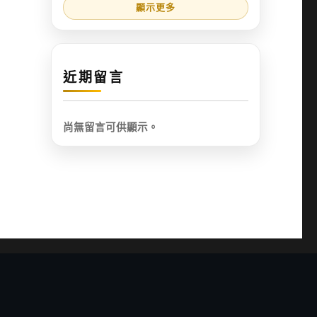
顯示更多
財神娛樂城代理
雄厚娛樂城
近期留言
尚無留言可供顯示。