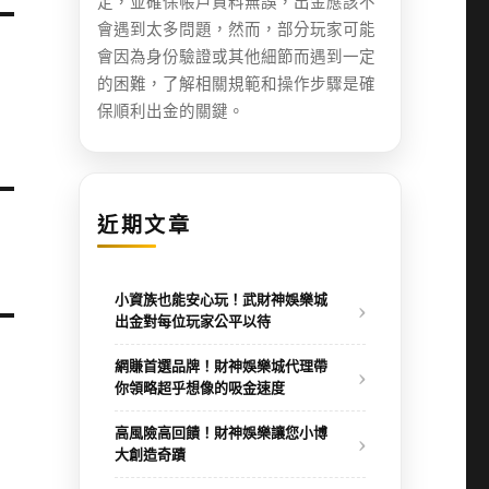
定，並確保帳戶資料無誤，出金應該不
會遇到太多問題，然而，部分玩家可能
會因為身份驗證或其他細節而遇到一定
的困難，了解相關規範和操作步驟是確
保順利出金的關鍵。
近期文章
小資族也能安心玩！武財神娛樂城
出金對每位玩家公平以待
網賺首選品牌！財神娛樂城代理帶
你領略超乎想像的吸金速度
高風險高回饋！財神娛樂讓您小博
大創造奇蹟