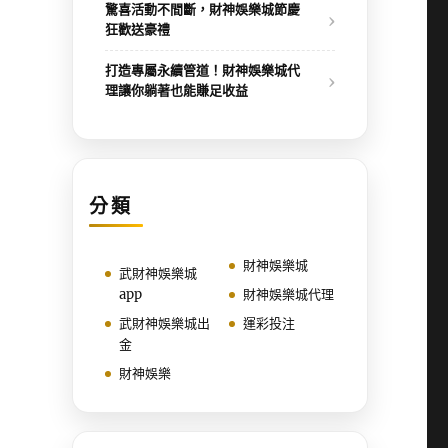
驚喜活動不間斷，財神娛樂城節慶
狂歡送豪禮
打造專屬永續管道！財神娛樂城代
理讓你躺著也能賺足收益
分類
財神娛樂城
武財神娛樂城
app
財神娛樂城代理
武財神娛樂城出
運彩投注
金
財神娛樂