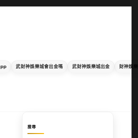
pp
武財神娛樂城會出金嗎
武財神娛樂城出金
財神娛樂
搜尋