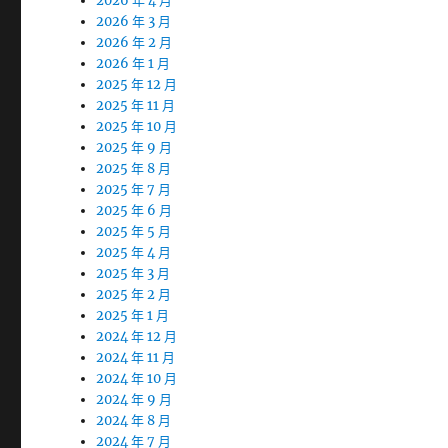
2026 年 4 月
2026 年 3 月
2026 年 2 月
2026 年 1 月
2025 年 12 月
2025 年 11 月
2025 年 10 月
2025 年 9 月
2025 年 8 月
2025 年 7 月
2025 年 6 月
2025 年 5 月
2025 年 4 月
2025 年 3 月
2025 年 2 月
2025 年 1 月
2024 年 12 月
2024 年 11 月
2024 年 10 月
2024 年 9 月
2024 年 8 月
2024 年 7 月